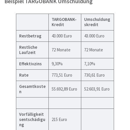
Beispiel TARGOBANK Umschuldung
TARGOBANK-
Umschuldung
Kredit
skredit
Restbetrag
43.000 Euro
43.000 Euro
Restliche
72 Monate
72 Monate
Laufzeit
Effektivzins
9,30%
7,10%
Rate
773,51 Euro
730,61 Euro
Gesamtkoste
55.692,89 Euro
52.603,91 Euro
n
Vorfälligkeit
sentschädigu
215 Euro
ng