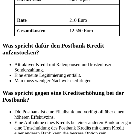
Rate
210 Euro
Gesamtkosten
12.560 Euro
Was spricht dafür den Postbank Kredit
aufzustocken?
Attraktiver Kredit mit Ratenpausen und kostenloser
Sonderzahlung.
Eine erneute Legitimierung entfällt.
Man muss weniger Nachweise erbringen
Was spricht gegen eine Krediterhöhung bei der
Postbank?
Die Postbank ist eine Filialbank und verfügt oft über einen
höheren Effektivzins.
Eine Aufnahme eines Kredits bei einer anderen Bank oder gar
eine Umschuldung des Postbank Kredits mit einem Kredit
einer anderen Bank kann die bessere Option sein.