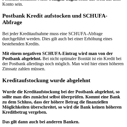
Konto sein.
Postbank Kredit aufstocken und SCHUFA-
Abfrage
Bei jeder Kreditaufnahme muss eine SCHUFA-Abfrage
durchgeführt werden. Dies gilt auch bei einer Erhöhung eines
bestehenden Kredits.
Mit einem negativen SCHUFA-Eintrag wird man von der
Postbank abgelehnt.
Bei nicht optimaler Bonität ist ein Kredit bei
der Postbank allerdings noch möglich. Man wird hier einen höheren
Zinssatz zahlen müssen.
Kreditaufstockung wurde abgelehnt
Wurde die Kreditaufstockung bei der Postbank abgelehnt, so
sollte man dies zunächst selbst überprüfen. Kommt eine Bank
zu dem Schluss, dass der höhere Betrag die finanziellen
Möglichkeiten überschreitet, so wird die Bank keinen höheren
Kreditbetrag vergeben.
Das gilt dann auch bei anderen Banken.