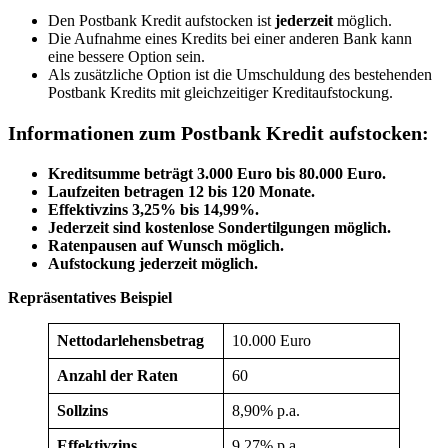
Den Postbank Kredit aufstocken ist
jederzeit
möglich.
Die Aufnahme eines Kredits bei einer anderen Bank kann
eine bessere Option sein.
Als zusätzliche Option ist die Umschuldung des bestehenden
Postbank Kredits mit gleichzeitiger Kreditaufstockung.
Informationen zum Postbank Kredit aufstocken:
Kreditsumme beträgt 3.000 Euro bis 80.000 Euro.
Laufzeiten betragen 12 bis 120 Monate.
Effektivzins 3,25% bis 14,99%.
Jederzeit sind kostenlose Sondertilgungen möglich.
Ratenpausen auf Wunsch möglich.
Aufstockung jederzeit möglich.
Repräsentatives Beispiel
Nettodarlehensbetrag
10.000 Euro
Anzahl der Raten
60
Sollzins
8,90% p.a.
Effektivzins
9,27% p.a.