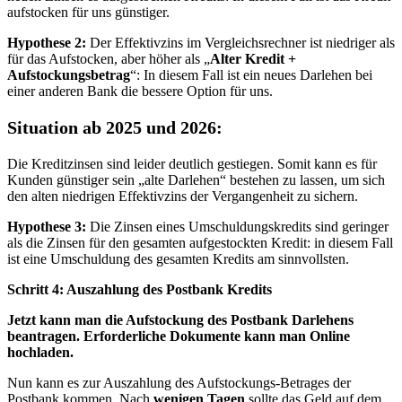
aufstocken für uns günstiger.
Hypothese 2:
Der Effektivzins im Vergleichsrechner ist niedriger als
für das Aufstocken, aber höher als „
Alter Kredit +
Aufstockungsbetrag
“: In diesem Fall ist ein neues Darlehen bei
einer anderen Bank die bessere Option für uns.
Situation ab 2025 und 2026:
Die Kreditzinsen sind leider deutlich gestiegen. Somit kann es für
Kunden günstiger sein „alte Darlehen“ bestehen zu lassen, um sich
den alten niedrigen Effektivzins der Vergangenheit zu sichern.
Hypothese 3:
Die Zinsen eines Umschuldungskredits sind geringer
als die Zinsen für den gesamten aufgestockten Kredit: in diesem Fall
ist eine Umschuldung des gesamten Kredits am sinnvollsten.
Schritt 4: Auszahlung des Postbank Kredits
Jetzt kann man die Aufstockung des Postbank Darlehens
beantragen. Erforderliche Dokumente kann man Online
hochladen.
Nun kann es zur Auszahlung des Aufstockungs-Betrages der
Postbank kommen. Nach
wenigen Tagen
sollte das Geld auf dem