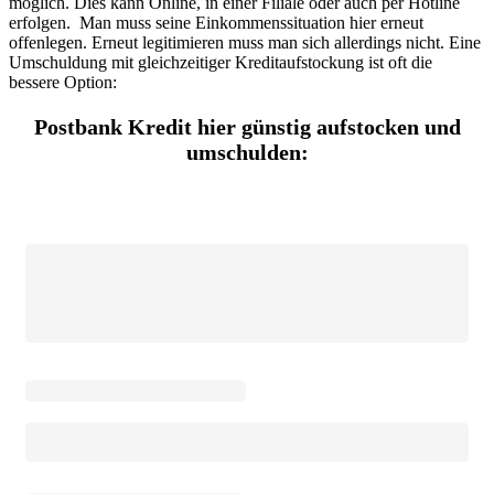
möglich. Dies kann Online, in einer Filiale oder auch per Hotline
erfolgen. Man muss seine Einkommenssituation hier erneut
offenlegen. Erneut legitimieren muss man sich allerdings nicht. Eine
Umschuldung mit gleichzeitiger Kreditaufstockung ist oft die
bessere Option:
Postbank Kredit hier günstig aufstocken und
umschulden: