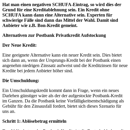
Hat man einen negativen SCHUFA-Eintrag, so wird dies der
Grund für eine Kreditablehnung sein. Ein Kredit ohne
SCHUFA kann dann eine Alternative sein. Experten für
schwierige Fälle sind dann das Mittel der Wahl. Damit sind
Anbieter wie z.B. Bon-Kredit gemeint.
Alternativen zur Postbank Privatkredit Aufstockung
Der Neue Kredit:
Eine geeignete Alternative kann ein neuer Kredit sein. Dies bietet
sich dann an, wenn der Ursprungs-Kredit bei der Postbank einen
angenehm niedrigen Zinssatz aufweist und die Kreditzinsen für neue
Kredite bei jedem Anbieter höher sind.
Die Umschuldung:
Ein Umschuldungskredit kommt dann in Frage, wenn ein neues
Darlehen günstiger wäre als der der aufgestockte Postbank-Kredit
im Ganzen. Da die Postbank keine Vorfälligkeitsentschädigung als
Gebühr für den Zinsausfall fordert, bietet sich dieses Szenario für
uns an.
Schritt 1: Ablösebetrag ermitteln