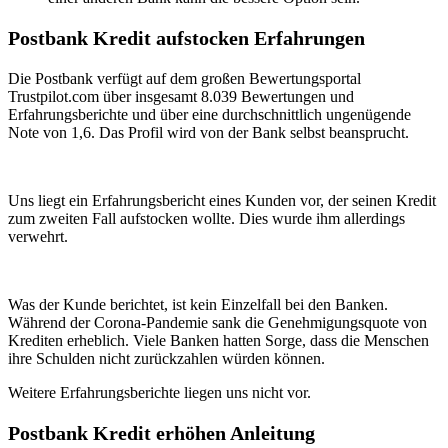
Postbank Kredit aufstocken Erfahrungen
Die Postbank verfügt auf dem großen Bewertungsportal
Trustpilot.com über insgesamt 8.039 Bewertungen und
Erfahrungsberichte und über eine durchschnittlich ungenügende
Note von 1,6. Das Profil wird von der Bank selbst beansprucht.
Uns liegt ein Erfahrungsbericht eines Kunden vor, der seinen Kredit
zum zweiten Fall aufstocken wollte. Dies wurde ihm allerdings
verwehrt.
Was der Kunde berichtet, ist kein Einzelfall bei den Banken.
Während der Corona-Pandemie sank die Genehmigungsquote von
Krediten erheblich. Viele Banken hatten Sorge, dass die Menschen
ihre Schulden nicht zurückzahlen würden können.
Weitere Erfahrungsberichte liegen uns nicht vor.
Postbank Kredit erhöhen Anleitung